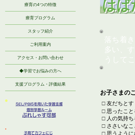
はば
療育の4つの特徴
療育プログラム
スタッフ紹介
落ち着き
ご利用案内
多い、
アクセス・お問い合わせ
うして
◆学習でお悩みの方へ
支援プログラム・評価結果
お子さまの
□ 友だちと
SEL/PBISを用いた学習支援
個別学習ルーム
□ 思ったこ
ぷれしゃす可部
□ 人の気持
□ ささいな
□ 思うよう
子育てカフェにじ