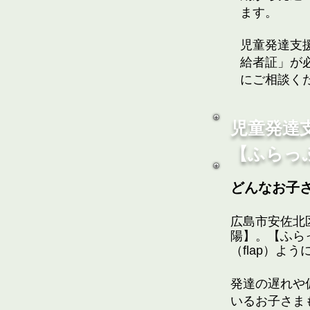
ます。
児童発達支
給者証」が
にご相談く
児童
発達
【ふらっ
どんなお子
広島市安佐北
陽】。【ふら
（flap）よ
発達の遅れや
いるお子さま