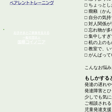
ペアレントトレーニング
□ ちょっと
□ 癇癪（か
□ 自分の気
□ 対人関係
□ 忘れ物が
お子さまとご家族を支える
□ 集中しす
一般社団法人
国際コイノニア
□ 机の上の
□ 教室で、
□ がんばっ
こんなお悩み
​もしかす
​発達の遅れ
発達障害とひ
少しでも気に
ご相談される
児童発達支援